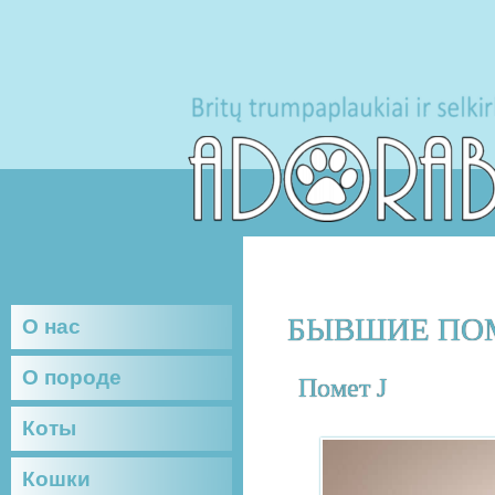
БЫВШИЕ ПО
О нас
О породе
Помет J
Коты
Кошки