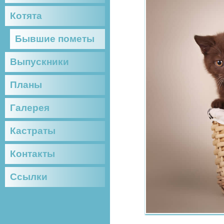
Котята
Бывшие пометы
Выпускники
Планы
Галерея
Кастраты
Контакты
Ссылки